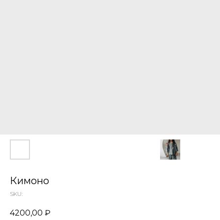
Кимоно
SKU:
4200,00
₽