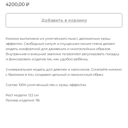
4200,00
₽
Добавить в корзину
Кимоно выполнено из умягчённого льна с деликатным крэш-
эффектом. Свободный силуэт и спущенная линия плеча делают
модель комфортной для движения и многослойных образов.
Внутренние и внешние завязки позволяют регулировать посадку
и фиксировать изделие так, как удобно ребёнку.
Универсальная модель для девочек и мальчиков. Сочетайте кимоно
с брюками в тон, создавая цельный и лаконичный образ.
Состав: 100% умягчённый лён с крэш-эффектом.
Рост модели: 122 см
Размер изделия: 116