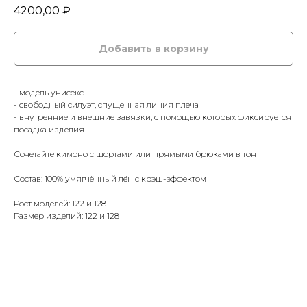
4200,00
₽
Добавить в корзину
- модель унисекс
- свободный силуэт, спущенная линия плеча
- внутренние и внешние завязки, с помощью которых фиксируется
посадка изделия
Сочетайте кимоно с шортами или прямыми брюками в тон
Состав: 100% умягчённый лён с крэш-эффектом
Рост моделей: 122 и 128
Размер изделий: 122 и 128