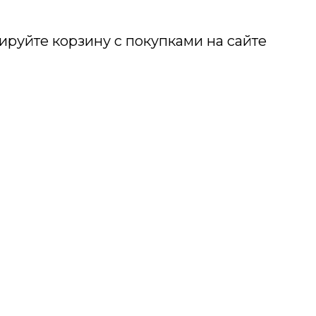
руйте корзину с покупками на сайте
те способ оплаты «Долями»
е номер телефона, ФИО, дату рождения и e
те 25% стоимости покупки онлайн